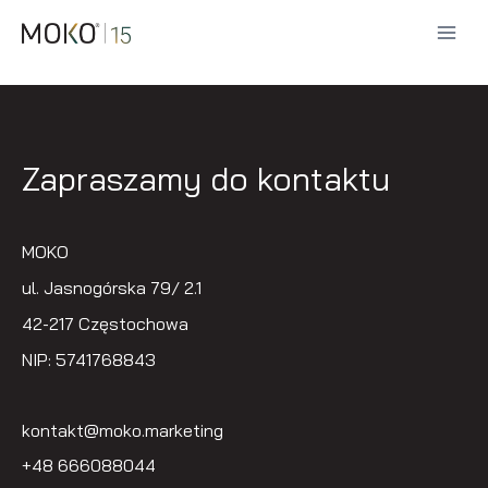
Przejdź
do
treści
Zapraszamy do kontaktu
MOKO
ul. Jasnogórska 79/ 2.1
42-217 Częstochowa
NIP: 5741768843
kontakt@moko.marketing
+48 666088044