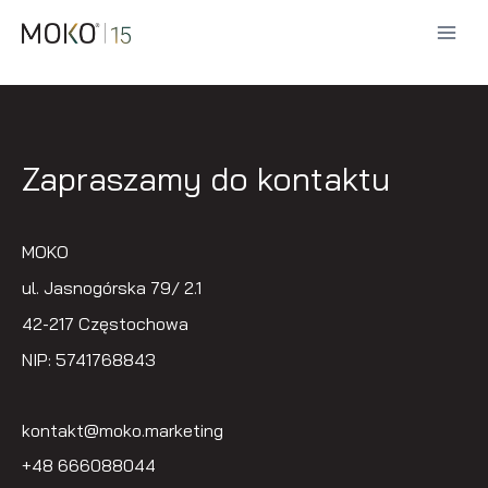
Przejdź
do
treści
Zapraszamy do kontaktu
MOKO
ul. Jasnogórska 79/ 2.1
42-217 Częstochowa
NIP: 5741768843
kontakt@moko.marketing
+48 666088044