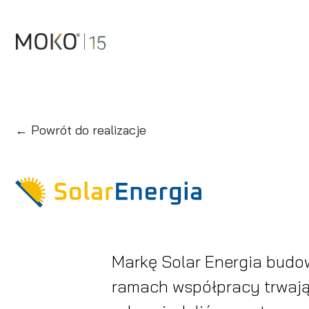
Przejdź
do
treści
← Powrót do realizacje
Markę Solar Energia budow
ramach współpracy trwają